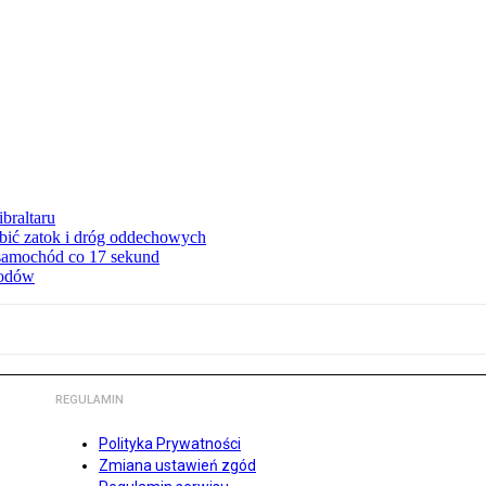
braltaru
ębić zatok i dróg oddechowych
 samochód co 17 sekund
hodów
REGULAMIN
Polityka Prywatności
Zmiana ustawień zgód