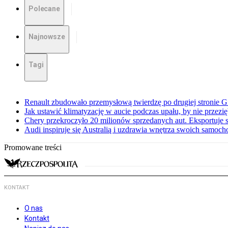
Polecane
Najnowsze
Tagi
Renault zbudowało przemysłową twierdzę po drugiej stronie Gi
Jak ustawić klimatyzację w aucie podczas upału, by nie przezi
Chery przekroczyło 20 milionów sprzedanych aut. Eksportuje
Audi inspiruje się Australią i uzdrawia wnętrza swoich samoc
Promowane treści
KONTAKT
O nas
Kontakt