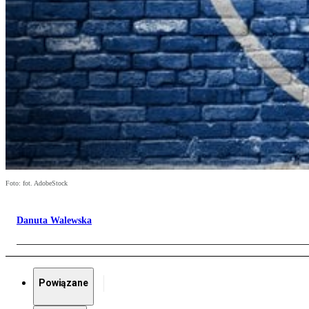
Foto: fot. AdobeStock
Danuta Walewska
Powiązane