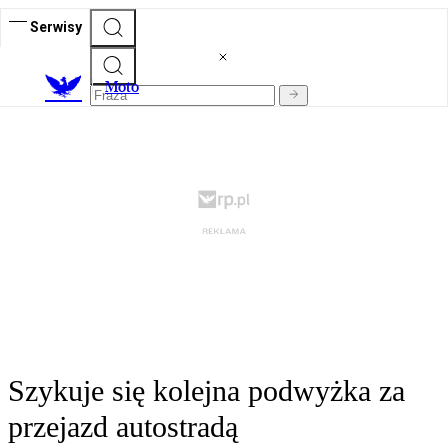
Serwisy
M
oto
Szykuje się kolejna podwyżka za
przejazd autostradą