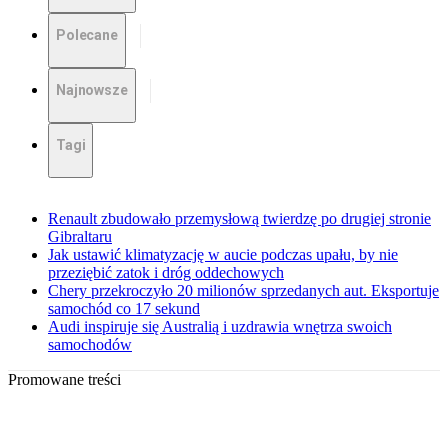
Polecane
Najnowsze
Tagi
Renault zbudowało przemysłową twierdzę po drugiej stronie
Gibraltaru
Jak ustawić klimatyzację w aucie podczas upału, by nie
przeziębić zatok i dróg oddechowych
Chery przekroczyło 20 milionów sprzedanych aut. Eksportuje
samochód co 17 sekund
Audi inspiruje się Australią i uzdrawia wnętrza swoich
samochodów
Promowane treści