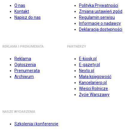
O nas
Polityka Prywatności
Kontakt
Zmiana ustawień zgód
Napisz do nas
Regulamin serwisu
Informacje o nadawcy
Deklaracja dostępności
REKLAMA I PRENUMERATA
PARTNERZY
Reklama
E-kiosk.pl
Ogłoszenia
E-gazety.pl
Prenumerata
Nexto.pl
Archiwum
Mała księgowość
Kancelarierp.pl
Wieści Rolnicze
Życie Warszawy
NASZE WYDARZENIA
Szkolenia i konferencje