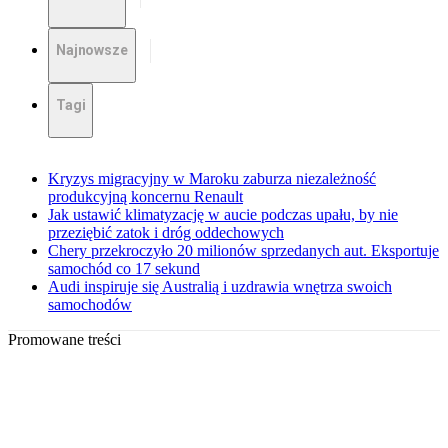
Najnowsze
Tagi
Kryzys migracyjny w Maroku zaburza niezależność
produkcyjną koncernu Renault
Jak ustawić klimatyzację w aucie podczas upału, by nie
przeziębić zatok i dróg oddechowych
Chery przekroczyło 20 milionów sprzedanych aut. Eksportuje
samochód co 17 sekund
Audi inspiruje się Australią i uzdrawia wnętrza swoich
samochodów
Promowane treści