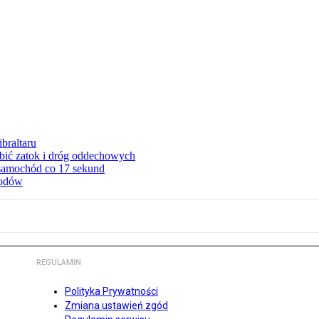
braltaru
ębić zatok i dróg oddechowych
 samochód co 17 sekund
hodów
REGULAMIN
Polityka Prywatności
Zmiana ustawień zgód