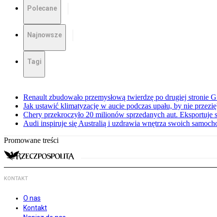
Polecane
Najnowsze
Tagi
Renault zbudowało przemysłową twierdzę po drugiej stronie Gi
Jak ustawić klimatyzację w aucie podczas upału, by nie przezi
Chery przekroczyło 20 milionów sprzedanych aut. Eksportuje
Audi inspiruje się Australią i uzdrawia wnętrza swoich samoc
Promowane treści
KONTAKT
O nas
Kontakt