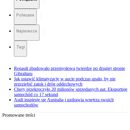
Polecane
Najnowsze
Tagi
Renault zbudowało przemysłową twierdzę po drugiej stronie
Gibraltaru
Jak ustawić klimatyzację w aucie podczas upału, by nie
przeziębić zatok i dróg oddechowych
Chery przekroczyło 20 milionów sprzedanych aut. Eksportuje
samochód co 17 sekund
Audi inspiruje się Australią i uzdrawia wnętrza swoich
samochodów
Promowane treści