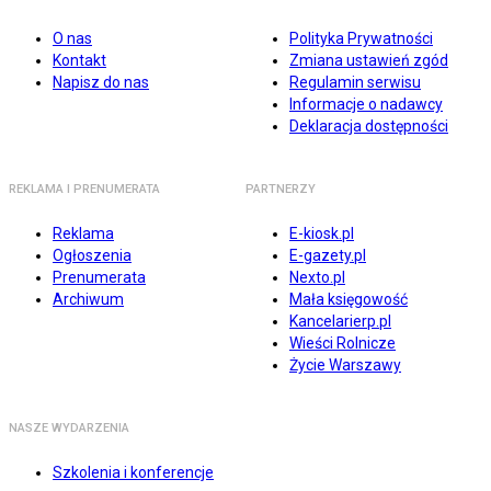
O nas
Polityka Prywatności
Kontakt
Zmiana ustawień zgód
Napisz do nas
Regulamin serwisu
Informacje o nadawcy
Deklaracja dostępności
REKLAMA I PRENUMERATA
PARTNERZY
Reklama
E-kiosk.pl
Ogłoszenia
E-gazety.pl
Prenumerata
Nexto.pl
Archiwum
Mała księgowość
Kancelarierp.pl
Wieści Rolnicze
Życie Warszawy
NASZE WYDARZENIA
Szkolenia i konferencje