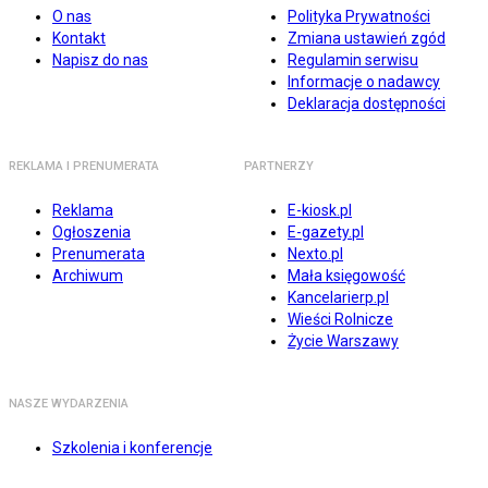
O nas
Polityka Prywatności
Kontakt
Zmiana ustawień zgód
Napisz do nas
Regulamin serwisu
Informacje o nadawcy
Deklaracja dostępności
REKLAMA I PRENUMERATA
PARTNERZY
Reklama
E-kiosk.pl
Ogłoszenia
E-gazety.pl
Prenumerata
Nexto.pl
Archiwum
Mała księgowość
Kancelarierp.pl
Wieści Rolnicze
Życie Warszawy
NASZE WYDARZENIA
Szkolenia i konferencje