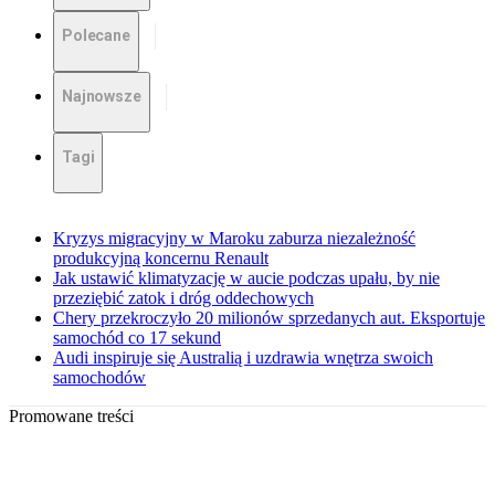
Polecane
Najnowsze
Tagi
Kryzys migracyjny w Maroku zaburza niezależność
produkcyjną koncernu Renault
Jak ustawić klimatyzację w aucie podczas upału, by nie
przeziębić zatok i dróg oddechowych
Chery przekroczyło 20 milionów sprzedanych aut. Eksportuje
samochód co 17 sekund
Audi inspiruje się Australią i uzdrawia wnętrza swoich
samochodów
Promowane treści