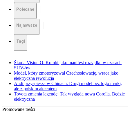
Polecane
Najnowsze
Tagi
Škoda Vision O: Kombi jako manifest rozsądku w czasach
SUV-ów
Model, który zmotoryzował Czechosłowację, wraca jako
elektryczna rewolucja
Audi przyspiesza w Chinach. Drugi model bez logo marki,
ale z polskim akcentem
Toyota zmienia legendę. Tak wygląda nowa Corolla. Będzie
elektryczna
Promowane treści