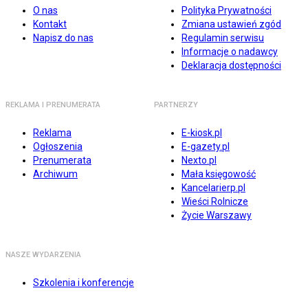
O nas
Polityka Prywatności
Kontakt
Zmiana ustawień zgód
Napisz do nas
Regulamin serwisu
Informacje o nadawcy
Deklaracja dostępności
REKLAMA I PRENUMERATA
PARTNERZY
Reklama
E-kiosk.pl
Ogłoszenia
E-gazety.pl
Prenumerata
Nexto.pl
Archiwum
Mała księgowość
Kancelarierp.pl
Wieści Rolnicze
Życie Warszawy
NASZE WYDARZENIA
Szkolenia i konferencje