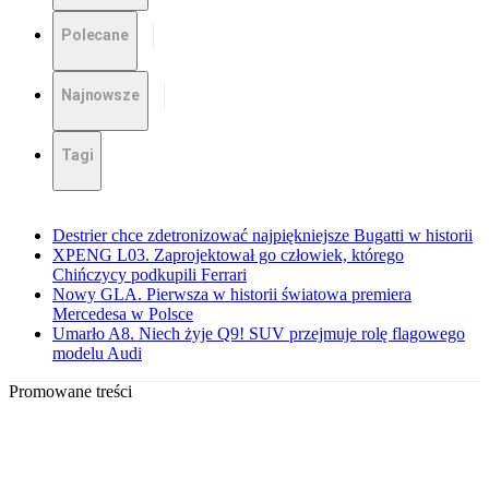
Polecane
Najnowsze
Tagi
Destrier chce zdetronizować najpiękniejsze Bugatti w historii
XPENG L03. Zaprojektował go człowiek, którego
Chińczycy podkupili Ferrari
Nowy GLA. Pierwsza w historii światowa premiera
Mercedesa w Polsce
Umarło A8. Niech żyje Q9! SUV przejmuje rolę flagowego
modelu Audi
Promowane treści