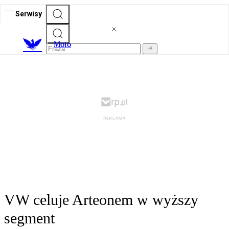
Serwisy
M
oto
VW celuje Arteonem w wyższy
segment