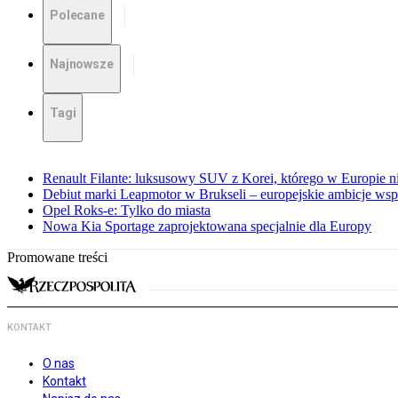
Polecane
Najnowsze
Tagi
Renault Filante: luksusowy SUV z Korei, którego w Europie 
Debiut marki Leapmotor w Brukseli – europejskie ambicje wspar
Opel Roks-e: Tylko do miasta
Nowa Kia Sportage zaprojektowana specjalnie dla Europy
Promowane treści
KONTAKT
O nas
Kontakt