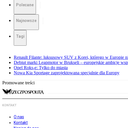
Polecane
Najnowsze
Tagi
Renault Filante: luksusowy SUV z Korei, którego w Europie 
Debiut marki Leapmotor w Brukseli – europejskie ambicje wspar
Opel Roks-e: Tylko do miasta
Nowa Kia Sportage zaprojektowana specjalnie dla Europy
Promowane treści
KONTAKT
O nas
Kontakt