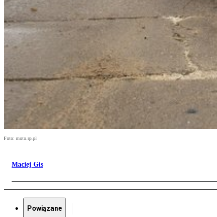
Foto: moto.rp.pl
Maciej Gis
Powiązane