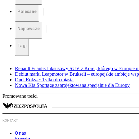
Polecane
Najnowsze
Tagi
Renault Filante: luksusowy SUV z Korei, którego w Europie 
Debiut marki Leapmotor w Brukseli – europejskie ambicje wspar
Opel Roks-e: Tylko do miasta
Nowa Kia Sportage zaprojektowana specjalnie dla Europy
Promowane treści
KONTAKT
O nas