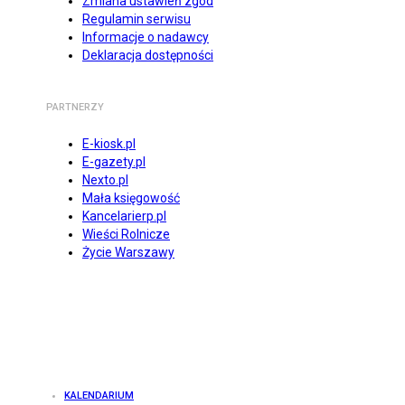
Zmiana ustawień zgód
Regulamin serwisu
Informacje o nadawcy
Deklaracja dostępności
PARTNERZY
E-kiosk.pl
E-gazety.pl
Nexto.pl
Mała księgowość
Kancelarierp.pl
Wieści Rolnicze
Życie Warszawy
KALENDARIUM