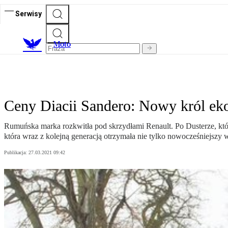
Serwisy
M
oto
Ceny Diacii Sandero: Nowy król ek
Rumuńska marka rozkwitła pod skrzydłami Renault. Po Dusterze, kt
która wraz z kolejną generacją otrzymała nie tylko nowocześniejszy 
Publikacja:
27.03.2021 09:42