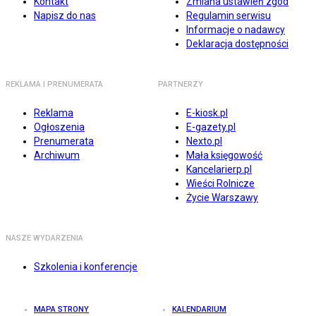
Kontakt
Zmiana ustawień zgód
Napisz do nas
Regulamin serwisu
Informacje o nadawcy
Deklaracja dostępności
REKLAMA I PRENUMERATA
PARTNERZY
Reklama
E-kiosk.pl
Ogłoszenia
E-gazety.pl
Prenumerata
Nexto.pl
Archiwum
Mała księgowość
Kancelarierp.pl
Wieści Rolnicze
Życie Warszawy
NASZE WYDARZENIA
Szkolenia i konferencje
MAPA STRONY
KALENDARIUM