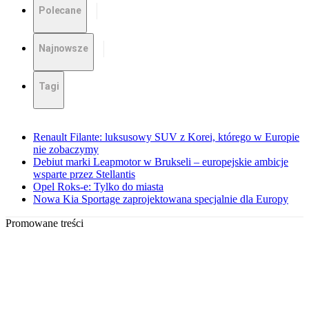
Polecane
Najnowsze
Tagi
Renault Filante: luksusowy SUV z Korei, którego w Europie
nie zobaczymy
Debiut marki Leapmotor w Brukseli – europejskie ambicje
wsparte przez Stellantis
Opel Roks-e: Tylko do miasta
Nowa Kia Sportage zaprojektowana specjalnie dla Europy
Promowane treści