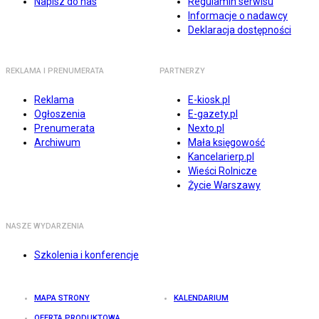
Napisz do nas
Regulamin serwisu
Informacje o nadawcy
Deklaracja dostępności
REKLAMA I PRENUMERATA
PARTNERZY
Reklama
E-kiosk.pl
Ogłoszenia
E-gazety.pl
Prenumerata
Nexto.pl
Archiwum
Mała księgowość
Kancelarierp.pl
Wieści Rolnicze
Życie Warszawy
NASZE WYDARZENIA
Szkolenia i konferencje
MAPA STRONY
KALENDARIUM
OFERTA PRODUKTOWA