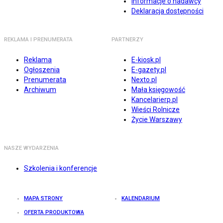
Informacje o nadawcy
Deklaracja dostępności
REKLAMA I PRENUMERATA
PARTNERZY
Reklama
E-kiosk.pl
Ogłoszenia
E-gazety.pl
Prenumerata
Nexto.pl
Archiwum
Mała księgowość
Kancelarierp.pl
Wieści Rolnicze
Życie Warszawy
NASZE WYDARZENIA
Szkolenia i konferencje
MAPA STRONY
KALENDARIUM
OFERTA PRODUKTOWA