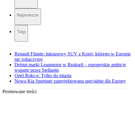
Najnowsze
Tagi
Renault Filante: luksusowy SUV z Korei, którego w Europie
nie zobaczymy
Debiut marki Leapmotor w Brukseli – europejskie ambicje
wsparte przez Stellantis
Opel Roks-e: Tylko do miasta
Nowa Kia Sportage zaprojektowana specjalnie dla Europy
Promowane treści