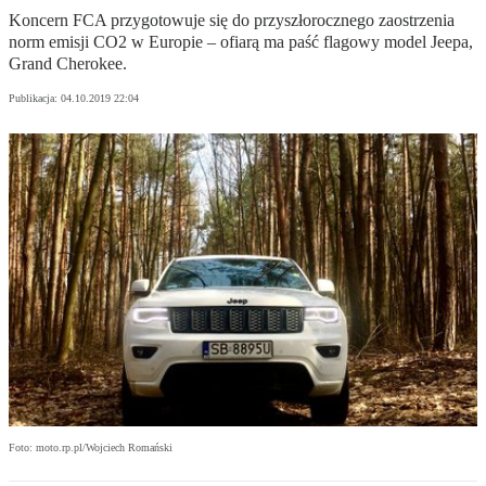
Koncern FCA przygotowuje się do przyszłorocznego zaostrzenia
norm emisji CO2 w Europie – ofiarą ma paść flagowy model Jeepa,
Grand Cherokee.
Publikacja:
04.10.2019 22:04
Foto: moto.rp.pl/Wojciech Romański