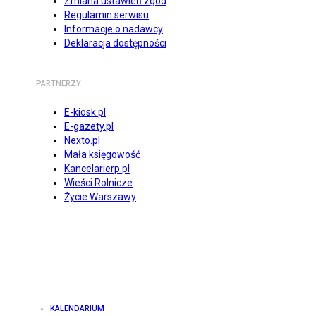
Zmiana ustawień zgód
Regulamin serwisu
Informacje o nadawcy
Deklaracja dostępności
PARTNERZY
E-kiosk.pl
E-gazety.pl
Nexto.pl
Mała księgowość
Kancelarierp.pl
Wieści Rolnicze
Życie Warszawy
KALENDARIUM