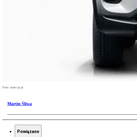
Foto: moto.rp.pl
Martin Śliwa
Powiązane