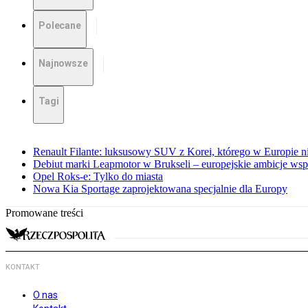
Polecane
Najnowsze
Tagi
Renault Filante: luksusowy SUV z Korei, którego w Europie 
Debiut marki Leapmotor w Brukseli – europejskie ambicje wspar
Opel Roks-e: Tylko do miasta
Nowa Kia Sportage zaprojektowana specjalnie dla Europy
Promowane treści
KONTAKT
O nas