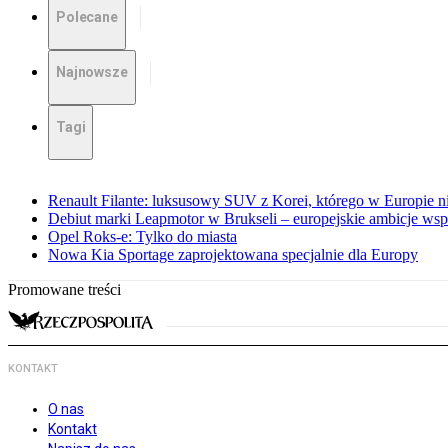
Polecane
Najnowsze
Tagi
Renault Filante: luksusowy SUV z Korei, którego w Europie 
Debiut marki Leapmotor w Brukseli – europejskie ambicje wspar
Opel Roks-e: Tylko do miasta
Nowa Kia Sportage zaprojektowana specjalnie dla Europy
Promowane treści
KONTAKT
O nas
Kontakt