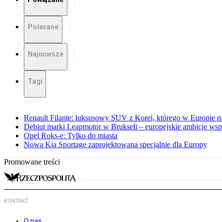
Polecane
Najnowsze
Tagi
Renault Filante: luksusowy SUV z Korei, którego w Europie 
Debiut marki Leapmotor w Brukseli – europejskie ambicje wspar
Opel Roks-e: Tylko do miasta
Nowa Kia Sportage zaprojektowana specjalnie dla Europy
Promowane treści
KONTAKT
O nas