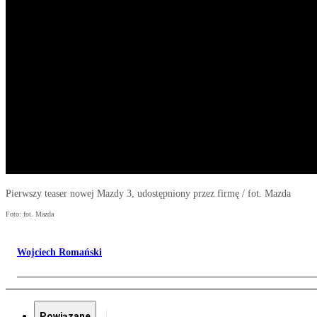
Pierwszy teaser nowej Mazdy 3, udostępniony przez firmę / fot. Mazda
Foto: fot. Mazda
Wojciech Romański
Powiązane