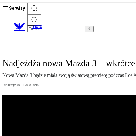
Serwisy
M
oto
Nadjeżdża nowa Mazda 3 – wkrótce
Nowa Mazda 3 będzie miała swoją światową premierę podczas Los An
Publikacja:
09.11.2018 00:16