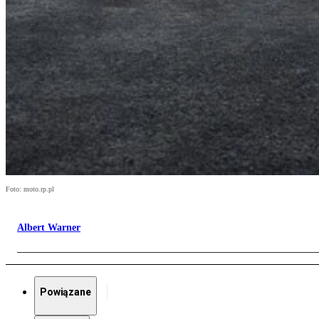
Foto: moto.rp.pl
Albert Warner
Powiązane