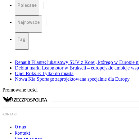
Polecane
Najnowsze
Tagi
Renault Filante: luksusowy SUV z Korei, którego w Europie 
Debiut marki Leapmotor w Brukseli – europejskie ambicje wspar
Opel Roks-e: Tylko do miasta
Nowa Kia Sportage zaprojektowana specjalnie dla Europy
Promowane treści
KONTAKT
O nas
Kontakt