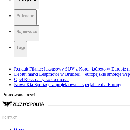
Polecane
Najnowsze
Tagi
Renault Filante: luksusowy SUV z Korei, którego w Europie 
Debiut marki Leapmotor w Brukseli – europejskie ambicje wspar
Opel Roks-e: Tylko do miasta
Nowa Kia Sportage zaprojektowana specjalnie dla Europy
Promowane treści
KONTAKT
O nas