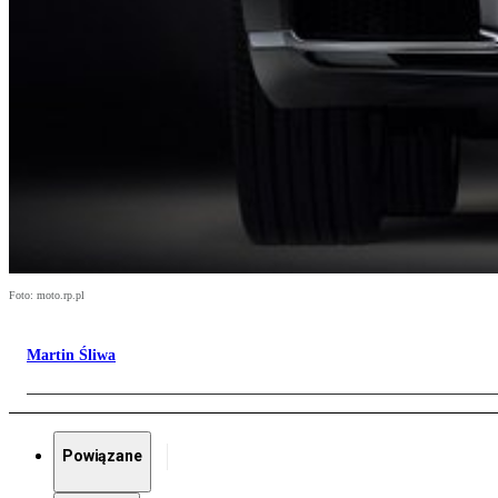
Foto: moto.rp.pl
Martin Śliwa
Powiązane