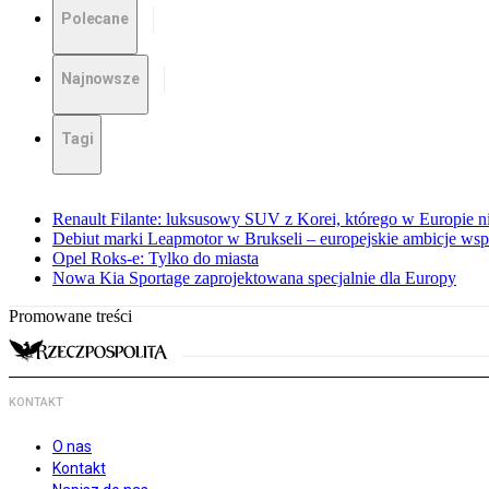
Polecane
Najnowsze
Tagi
Renault Filante: luksusowy SUV z Korei, którego w Europie 
Debiut marki Leapmotor w Brukseli – europejskie ambicje wspar
Opel Roks-e: Tylko do miasta
Nowa Kia Sportage zaprojektowana specjalnie dla Europy
Promowane treści
KONTAKT
O nas
Kontakt