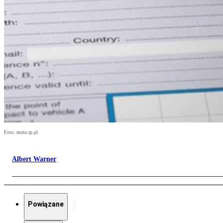
Foto: moto.rp.pl
Albert Warner
Powiązane