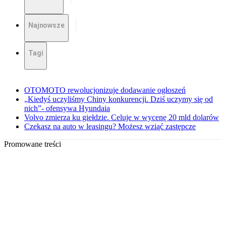
Najnowsze
Tagi
OTOMOTO rewolucjonizuje dodawanie ogłoszeń
„Kiedyś uczyliśmy Chiny konkurencji. Dziś uczymy się od
nich”- ofensywa Hyundaia
Volvo zmierza ku giełdzie. Celuje w wycenę 20 mld dolarów
Czekasz na auto w leasingu? Możesz wziąć zastępcze
Promowane treści