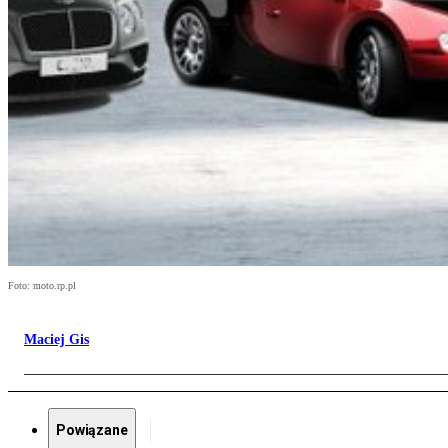
Foto: moto.rp.pl
Maciej Gis
Powiązane