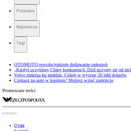
Polecane
Najnowsze
Tagi
OTOMOTO rewolucjonizuje dodawanie ogłoszeń
„Kiedyś uczyliśmy Chiny konkurencji. Dziś uczymy się od ni
Volvo zmierza ku giełdzie. Celuje w wycenę 20 mld dolarów
Czekasz na auto w leasingu? Możesz wziąć zastępcze
Promowane treści
KONTAKT
O nas