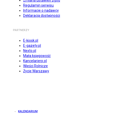
Zmiana ustawień zgód
Regulamin serwisu
Informacje o nadawcy
Deklaracja dostępności
PARTNERZY
E-kiosk.pl
E-gazety.pl
Nexto.pl
Mała księgowość
Kancelarierp.pl
Wieści Rolnicze
Życie Warszawy
KALENDARIUM