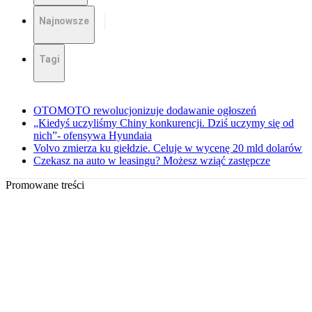
Najnowsze
Tagi
OTOMOTO rewolucjonizuje dodawanie ogłoszeń
„Kiedyś uczyliśmy Chiny konkurencji. Dziś uczymy się od
nich”- ofensywa Hyundaia
Volvo zmierza ku giełdzie. Celuje w wycenę 20 mld dolarów
Czekasz na auto w leasingu? Możesz wziąć zastępcze
Promowane treści