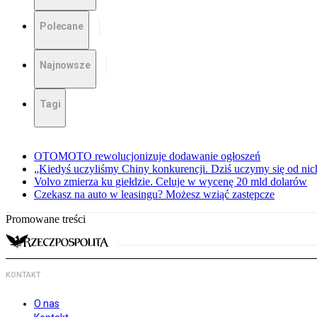
Polecane
Najnowsze
Tagi
OTOMOTO rewolucjonizuje dodawanie ogłoszeń
„Kiedyś uczyliśmy Chiny konkurencji. Dziś uczymy się od ni
Volvo zmierza ku giełdzie. Celuje w wycenę 20 mld dolarów
Czekasz na auto w leasingu? Możesz wziąć zastępcze
Promowane treści
KONTAKT
O nas