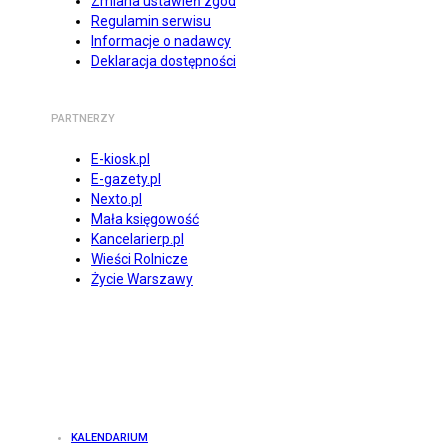
Zmiana ustawień zgód
Regulamin serwisu
Informacje o nadawcy
Deklaracja dostępności
PARTNERZY
E-kiosk.pl
E-gazety.pl
Nexto.pl
Mała księgowość
Kancelarierp.pl
Wieści Rolnicze
Życie Warszawy
KALENDARIUM