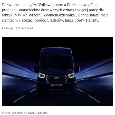
Porozumienie między Volkswagenem a Fordem o wspólnej
produkcji samochodów dostawczych oznacza więcej pracy dla
fabryki VW we Wrześni. Zdaniem dziennika „Handelsblatt” mają
stamtąd wyjeżdżać, oprócz Crafterów, także Fordy Transity.
Publikacja:
16.01.2019 15:05
Nowa generacja Forda Transita