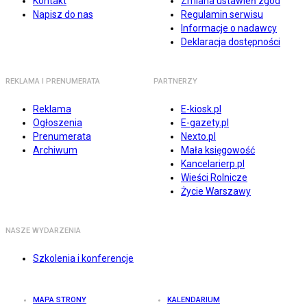
Kontakt
Zmiana ustawień zgód
Napisz do nas
Regulamin serwisu
Informacje o nadawcy
Deklaracja dostępności
REKLAMA I PRENUMERATA
PARTNERZY
Reklama
E-kiosk.pl
Ogłoszenia
E-gazety.pl
Prenumerata
Nexto.pl
Archiwum
Mała księgowość
Kancelarierp.pl
Wieści Rolnicze
Życie Warszawy
NASZE WYDARZENIA
Szkolenia i konferencje
MAPA STRONY
KALENDARIUM