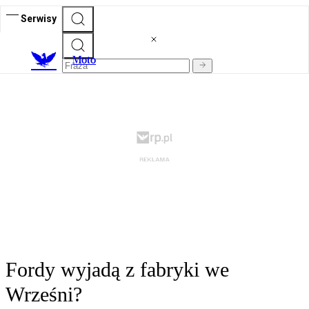
Serwisy
M
oto
Fordy wyjadą z fabryki we
Wrześni?