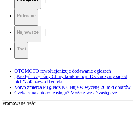
Polecane
Najnowsze
Tagi
OTOMOTO rewolucjonizuje dodawanie ogłoszeń
„Kiedyś uczyliśmy Chiny konkurencji. Dziś uczymy się od
nich”- ofensywa Hyundaia
Volvo zmierza ku giełdzie. Celuje w wycenę 20 mld dolarów
Czekasz na auto w leasingu? Możesz wziąć zastępcze
Promowane treści