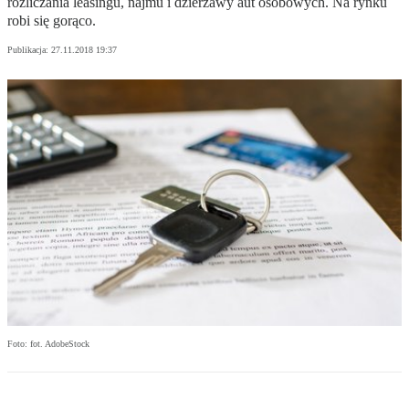
rozliczania leasingu, najmu i dzierżawy aut osobowych. Na rynku
robi się gorąco.
Publikacja:
27.11.2018 19:37
Foto: fot. AdobeStock