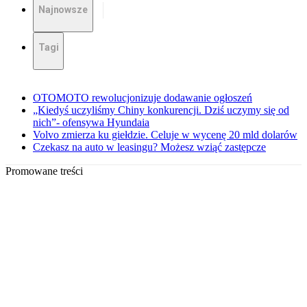
Najnowsze
Tagi
OTOMOTO rewolucjonizuje dodawanie ogłoszeń
„Kiedyś uczyliśmy Chiny konkurencji. Dziś uczymy się od
nich”- ofensywa Hyundaia
Volvo zmierza ku giełdzie. Celuje w wycenę 20 mld dolarów
Czekasz na auto w leasingu? Możesz wziąć zastępcze
Promowane treści