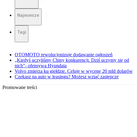
Najnowsze
Tagi
OTOMOTO rewolucjonizuje dodawanie ogłoszeń
„Kiedyś uczyliśmy Chiny konkurencji. Dziś uczymy się od
nich”- ofensywa Hyundaia
Volvo zmierza ku giełdzie. Celuje w wycenę 20 mld dolarów
Czekasz na auto w leasingu? Możesz wziąć zastępcze
Promowane treści