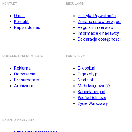
KONTAKT
REGULAMIN
O nas
Polityka Prywatności
Kontakt
Zmiana ustawień zgód
Napisz do nas
Regulamin serwisu
Informacje o nadawcy
Deklaracja dostępności
REKLAMA I PRENUMERATA
PARTNERZY
Reklama
E-kiosk.pl
Ogłoszenia
E-gazety.pl
Prenumerata
Nexto.pl
Archiwum
Mała księgowość
Kancelarierp.pl
Wieści Rolnicze
Życie Warszawy
NASZE WYDARZENIA