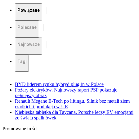
Powiązane
Polecane
Najnowsze
Tagi
BYD liderem rynku hybryd plug-in w Polsce
Pożary elektryków. Najnowszy raport PSP pokazuje
pełniejszy obraz
Renault Megane E-Tech po liftingu. Silnik bez metali ziem
rzadkich i produkcja w UE
Niebieska tabletka dla Taycana. Porsche leczy EV emocjami
ze świata spalinówek
Promowane treści