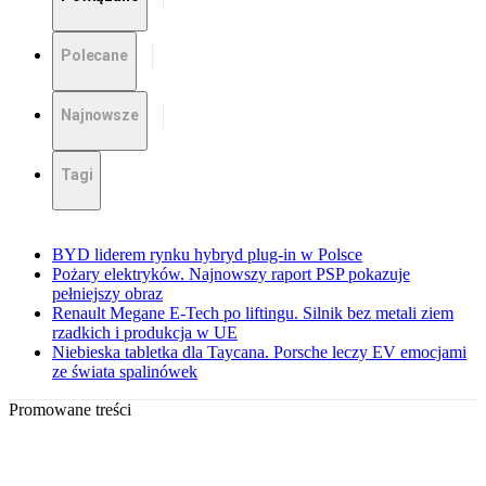
Polecane
Najnowsze
Tagi
BYD liderem rynku hybryd plug-in w Polsce
Pożary elektryków. Najnowszy raport PSP pokazuje
pełniejszy obraz
Renault Megane E-Tech po liftingu. Silnik bez metali ziem
rzadkich i produkcja w UE
Niebieska tabletka dla Taycana. Porsche leczy EV emocjami
ze świata spalinówek
Promowane treści