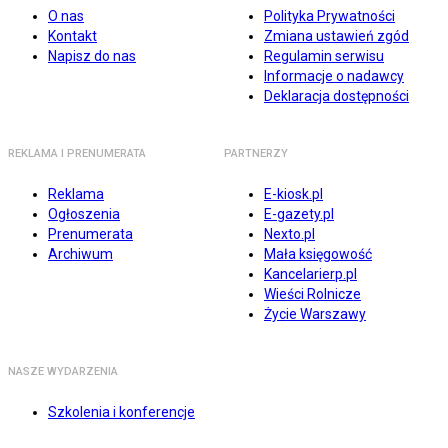
O nas
Polityka Prywatności
Kontakt
Zmiana ustawień zgód
Napisz do nas
Regulamin serwisu
Informacje o nadawcy
Deklaracja dostępności
REKLAMA I PRENUMERATA
PARTNERZY
Reklama
E-kiosk.pl
Ogłoszenia
E-gazety.pl
Prenumerata
Nexto.pl
Archiwum
Mała księgowość
Kancelarierp.pl
Wieści Rolnicze
Życie Warszawy
NASZE WYDARZENIA
Szkolenia i konferencje