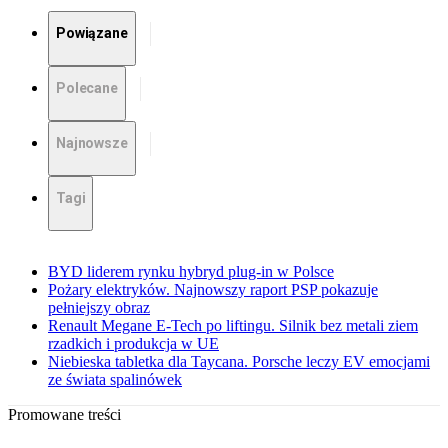
Powiązane
Polecane
Najnowsze
Tagi
BYD liderem rynku hybryd plug-in w Polsce
Pożary elektryków. Najnowszy raport PSP pokazuje
pełniejszy obraz
Renault Megane E-Tech po liftingu. Silnik bez metali ziem
rzadkich i produkcja w UE
Niebieska tabletka dla Taycana. Porsche leczy EV emocjami
ze świata spalinówek
Promowane treści