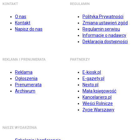
KONTAKT
REGULAMIN
O nas
Polityka Prywatności
Kontakt
Zmiana ustawień zgód
Napisz do nas
Regulamin serwisu
Informacje o nadawcy
Deklaracja dostępności
REKLAMA I PRENUMERATA
PARTNERZY
Reklama
E-kiosk.pl
Ogłoszenia
E-gazety.pl
Prenumerata
Nexto.pl
Archiwum
Mała księgowość
Kancelarierp.pl
Wieści Rolnicze
Życie Warszawy
NASZE WYDARZENIA