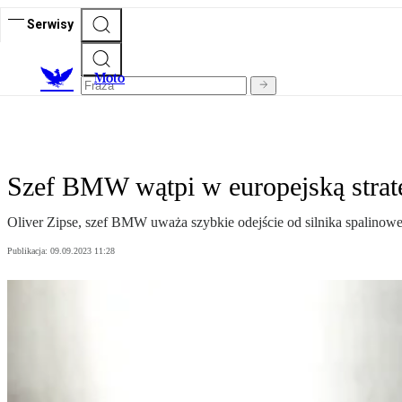
Serwisy
M
oto
Szef BMW wątpi w europejską strat
Oliver Zipse, szef BMW uważa szybkie odejście od silnika spalinow
Publikacja:
09.09.2023 11:28