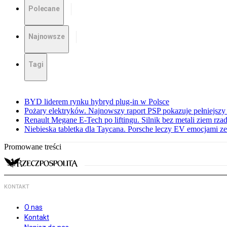
Polecane
Najnowsze
Tagi
BYD liderem rynku hybryd plug-in w Polsce
Pożary elektryków. Najnowszy raport PSP pokazuje pełniejszy
Renault Megane E-Tech po liftingu. Silnik bez metali ziem rz
Niebieska tabletka dla Taycana. Porsche leczy EV emocjami ze
Promowane treści
KONTAKT
O nas
Kontakt