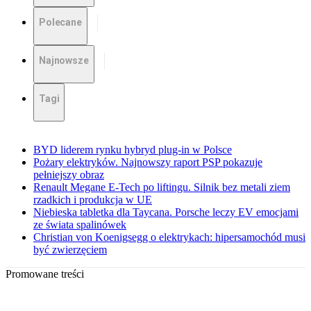
Polecane
Najnowsze
Tagi
BYD liderem rynku hybryd plug-in w Polsce
Pożary elektryków. Najnowszy raport PSP pokazuje
pełniejszy obraz
Renault Megane E-Tech po liftingu. Silnik bez metali ziem
rzadkich i produkcja w UE
Niebieska tabletka dla Taycana. Porsche leczy EV emocjami
ze świata spalinówek
Christian von Koenigsegg o elektrykach: hipersamochód musi
być zwierzęciem
Promowane treści