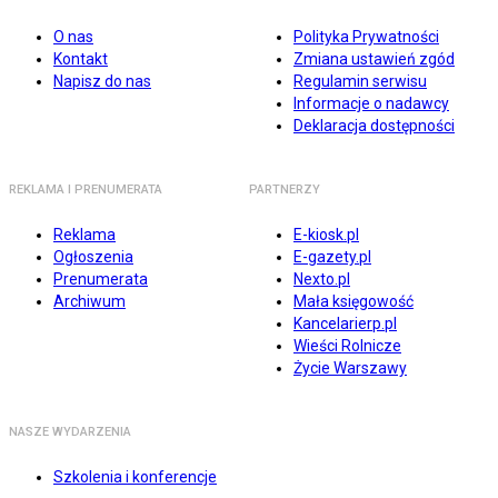
O nas
Polityka Prywatności
Kontakt
Zmiana ustawień zgód
Napisz do nas
Regulamin serwisu
Informacje o nadawcy
Deklaracja dostępności
REKLAMA I PRENUMERATA
PARTNERZY
Reklama
E-kiosk.pl
Ogłoszenia
E-gazety.pl
Prenumerata
Nexto.pl
Archiwum
Mała księgowość
Kancelarierp.pl
Wieści Rolnicze
Życie Warszawy
NASZE WYDARZENIA
Szkolenia i konferencje