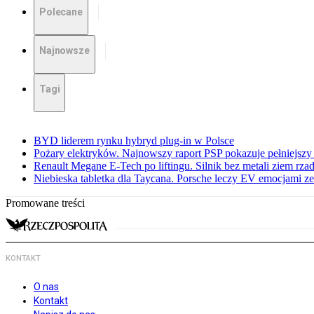
Polecane
Najnowsze
Tagi
BYD liderem rynku hybryd plug-in w Polsce
Pożary elektryków. Najnowszy raport PSP pokazuje pełniejszy
Renault Megane E-Tech po liftingu. Silnik bez metali ziem rz
Niebieska tabletka dla Taycana. Porsche leczy EV emocjami ze
Promowane treści
KONTAKT
O nas
Kontakt