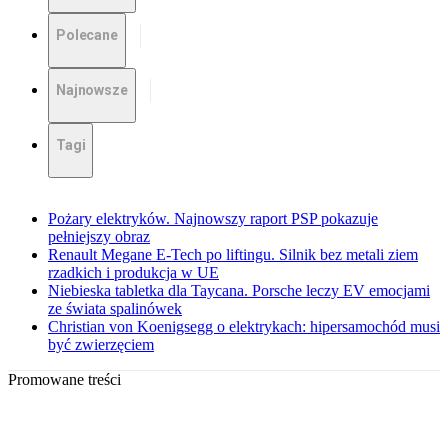
Polecane
Najnowsze
Tagi
Pożary elektryków. Najnowszy raport PSP pokazuje
pełniejszy obraz
Renault Megane E-Tech po liftingu. Silnik bez metali ziem
rzadkich i produkcja w UE
Niebieska tabletka dla Taycana. Porsche leczy EV emocjami
ze świata spalinówek
Christian von Koenigsegg o elektrykach: hipersamochód musi
być zwierzęciem
Promowane treści