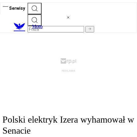
Serwisy
M
oto
Polski elektryk Izera wyhamował w
Senacie