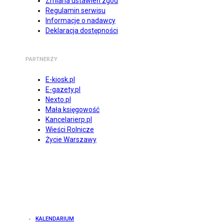
Zmiana ustawień zgód
Regulamin serwisu
Informacje o nadawcy
Deklaracja dostępności
PARTNERZY
E-kiosk.pl
E-gazety.pl
Nexto.pl
Mała księgowość
Kancelarierp.pl
Wieści Rolnicze
Życie Warszawy
KALENDARIUM