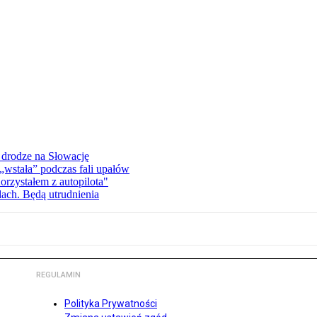
 drodze na Słowację
wstała” podczas fali upałów
orzystałem z autopilota"
dach. Będą utrudnienia
REGULAMIN
Polityka Prywatności