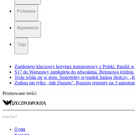
Polecane
Najnowsze
Tagi
Zamknięto kluczowy korytarz transportowy z Polski. Paraliż w
S17 do Warszawy zamknięta do odwołania. Betonowa jezdnia „
Tesla wbiła się w dom. Śmiertelny wypadek badają śledczy. „K
Znikną nie tylko „fale Dunaju”. Ruszają remonty na 3 autostra
Promowane treści
KONTAKT
O nas