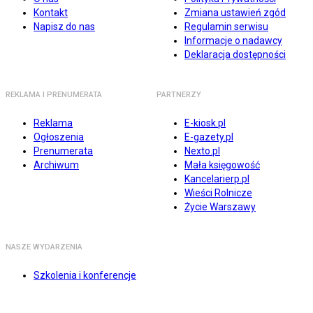
Kontakt
Zmiana ustawień zgód
Napisz do nas
Regulamin serwisu
Informacje o nadawcy
Deklaracja dostępności
REKLAMA I PRENUMERATA
PARTNERZY
Reklama
E-kiosk.pl
Ogłoszenia
E-gazety.pl
Prenumerata
Nexto.pl
Archiwum
Mała księgowość
Kancelarierp.pl
Wieści Rolnicze
Życie Warszawy
NASZE WYDARZENIA
Szkolenia i konferencje