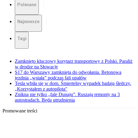
Polecane
Najnowsze
Tagi
Zamknięto kluczowy korytarz transportowy z Polski. Paraliż
w drodze na Słowację
S17 do Warszawy zamknięta do odwołania. Betonowa
jezdnia „wstała” podczas fali upałów
Tesla wbiła się w dom. Śmiertelny wypadek badają śledczy.
„Korzystałem z autopilota"
Znikną nie tylko „fale Dunaju”. Ruszają remonty na 3
autostradach. Będą utrudnienia
Promowane treści