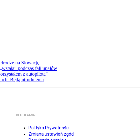
 drodze na Słowację
wstała” podczas fali upałów
orzystałem z autopilota"
dach. Będą utrudnienia
REGULAMIN
Polityka Prywatności
Zmiana ustawień zgód