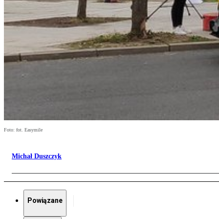
Foto: fot. Easymile
Michał Duszczyk
Powiązane