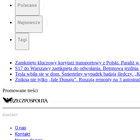
Polecane
Najnowsze
Tagi
Zamknięto kluczowy korytarz transportowy z Polski. Paraliż w
S17 do Warszawy zamknięta do odwołania. Betonowa jezdnia „
Tesla wbiła się w dom. Śmiertelny wypadek badają śledczy. „K
Znikną nie tylko „fale Dunaju”. Ruszają remonty na 3 autostra
Promowane treści
KONTAKT
O nas
Kontakt