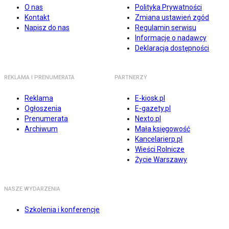
O nas
Polityka Prywatności
Kontakt
Zmiana ustawień zgód
Napisz do nas
Regulamin serwisu
Informacje o nadawcy
Deklaracja dostępności
REKLAMA I PRENUMERATA
PARTNERZY
Reklama
E-kiosk.pl
Ogłoszenia
E-gazety.pl
Prenumerata
Nexto.pl
Archiwum
Mała księgowość
Kancelarierp.pl
Wieści Rolnicze
Życie Warszawy
NASZE WYDARZENIA
Szkolenia i konferencje