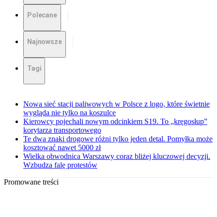
Polecane
Najnowsze
Tagi
Nowa sieć stacji paliwowych w Polsce z logo, które świetnie
wygląda nie tylko na koszulce
Kierowcy pojechali nowym odcinkiem S19. To „kręgosłup”
korytarza transportowego
Te dwa znaki drogowe różni tylko jeden detal. Pomyłka może
kosztować nawet 5000 zł
Wielka obwodnica Warszawy coraz bliżej kluczowej decyzji.
Wzbudza falę protestów
Promowane treści