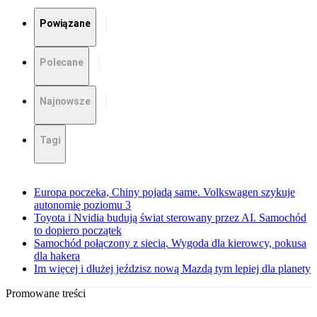
Powiązane
Polecane
Najnowsze
Tagi
Europa poczeka, Chiny pojadą same. Volkswagen szykuje
autonomię poziomu 3
Toyota i Nvidia budują świat sterowany przez AI. Samochód
to dopiero początek
Samochód połączony z siecią. Wygoda dla kierowcy, pokusa
dla hakera
Im więcej i dłużej jeździsz nową Mazdą tym lepiej dla planety
Promowane treści