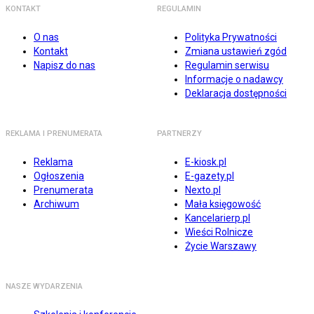
KONTAKT
REGULAMIN
O nas
Polityka Prywatności
Kontakt
Zmiana ustawień zgód
Napisz do nas
Regulamin serwisu
Informacje o nadawcy
Deklaracja dostępności
REKLAMA I PRENUMERATA
PARTNERZY
Reklama
E-kiosk.pl
Ogłoszenia
E-gazety.pl
Prenumerata
Nexto.pl
Archiwum
Mała księgowość
Kancelarierp.pl
Wieści Rolnicze
Życie Warszawy
NASZE WYDARZENIA