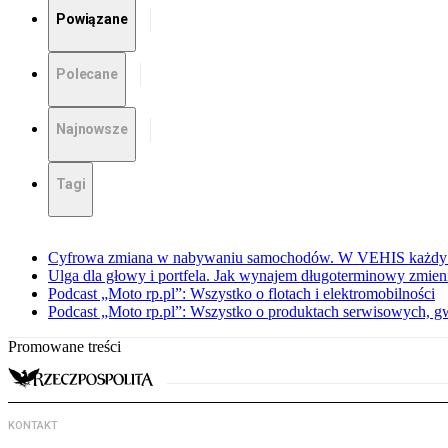
Powiązane
Polecane
Najnowsze
Tagi
Cyfrowa zmiana w nabywaniu samochodów. W VEHIS każdy sa
Ulga dla głowy i portfela. Jak wynajem długoterminowy zmie
Podcast „Moto rp.pl”: Wszystko o flotach i elektromobilności
Podcast „Moto rp.pl”: Wszystko o produktach serwisowych, gw
Promowane treści
KONTAKT