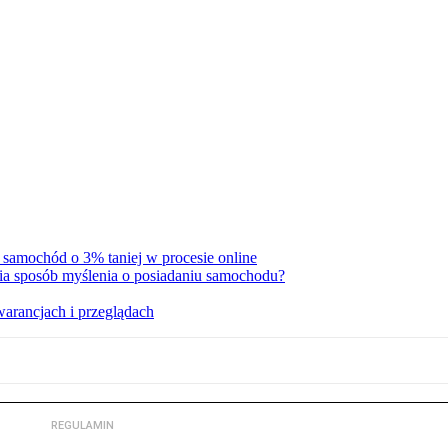
mochód o 3% taniej w procesie online
nia sposób myślenia o posiadaniu samochodu?
arancjach i przeglądach
REGULAMIN