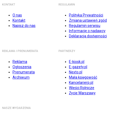
KONTAKT
REGULAMIN
O nas
Polityka Prywatności
Kontakt
Zmiana ustawień zgód
Napisz do nas
Regulamin serwisu
Informacje o nadawcy
Deklaracja dostępności
REKLAMA I PRENUMERATA
PARTNERZY
Reklama
E-kiosk.pl
Ogłoszenia
E-gazety.pl
Prenumerata
Nexto.pl
Archiwum
Mała księgowość
Kancelarierp.pl
Wieści Rolnicze
Życie Warszawy
NASZE WYDARZENIA