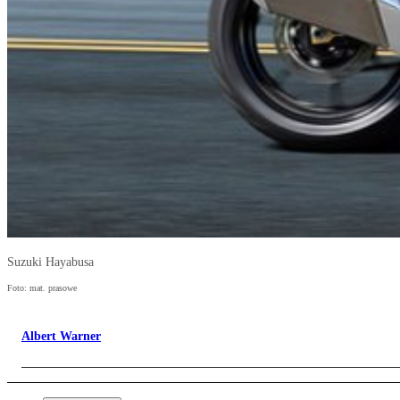
Suzuki Hayabusa
Foto: mat. prasowe
Albert Warner