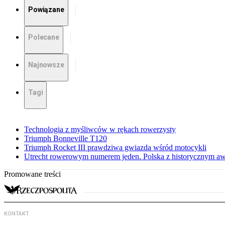
Powiązane
Polecane
Najnowsze
Tagi
Technologia z myśliwców w rękach rowerzysty
Triumph Bonneville T120
Triumph Rocket III prawdziwa gwiazda wśród motocykli
Utrecht rowerowym numerem jeden. Polska z historycznym a
Promowane treści
KONTAKT