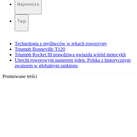
Najnowsze
Tagi
Technologia z myśliwców w rękach rowerzysty
Triumph Bonneville T120
Triumph Rocket III prawdziwa gwiazda wśród motocykli
Utrecht rowerowym numerem jeden. Polska z historycznym
awansem w globalnym rankingu
Promowane treści