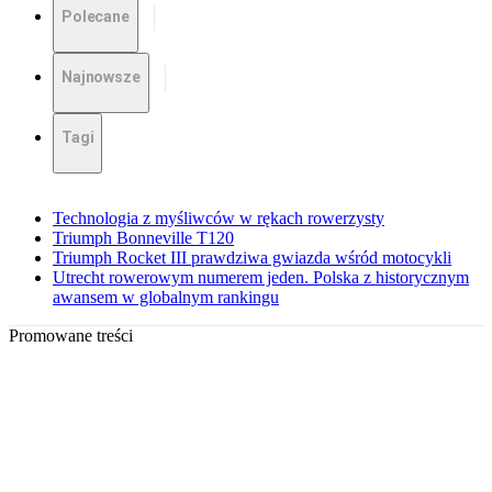
Polecane
Najnowsze
Tagi
Technologia z myśliwców w rękach rowerzysty
Triumph Bonneville T120
Triumph Rocket III prawdziwa gwiazda wśród motocykli
Utrecht rowerowym numerem jeden. Polska z historycznym
awansem w globalnym rankingu
Promowane treści