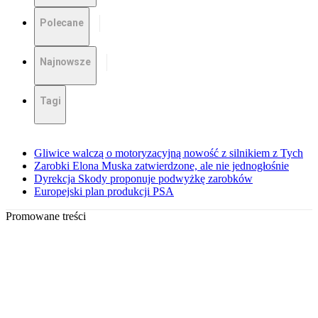
Polecane
Najnowsze
Tagi
Gliwice walczą o motoryzacyjną nowość z silnikiem z Tych
Zarobki Elona Muska zatwierdzone, ale nie jednogłośnie
Dyrekcja Skody proponuje podwyżkę zarobków
Europejski plan produkcji PSA
Promowane treści