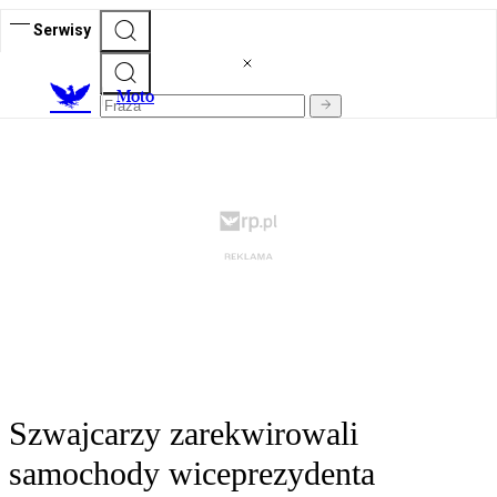
Serwisy
M
oto
Szwajcarzy zarekwirowali
samochody wiceprezydenta