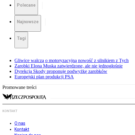
Polecane
Najnowsze
Tagi
Gliwice walczą o motoryzacyjną nowość z silnikiem z Tych
Zarobki Elona Muska zatwierdzone, ale nie jednogłośnie
Dyrekcja Skody proponuje podwyżkę zarobków
Europejski plan produkcji PSA
Promowane treści
KONTAKT
O nas
Kontakt