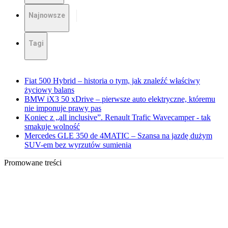
Najnowsze
Tagi
Fiat 500 Hybrid – historia o tym, jak znaleźć właściwy
życiowy balans
BMW iX3 50 xDrive – pierwsze auto elektryczne, któremu
nie imponuje prawy pas
Koniec z „all inclusive”. Renault Trafic Wavecamper - tak
smakuje wolność
Mercedes GLE 350 de 4MATIC – Szansa na jazdę dużym
SUV-em bez wyrzutów sumienia
Promowane treści