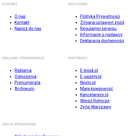
KONTAKT
REGULAMIN
O nas
Polityka Prywatności
Kontakt
Zmiana ustawień zgód
Napisz do nas
Regulamin serwisu
Informacje o nadawcy
Deklaracja dostępności
REKLAMA I PRENUMERATA
PARTNERZY
Reklama
E-kiosk.pl
Ogłoszenia
E-gazety.pl
Prenumerata
Nexto.pl
Archiwum
Mała księgowość
Kancelarierp.pl
Wieści Rolnicze
Życie Warszawy
NASZE WYDARZENIA