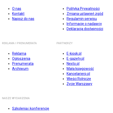
O nas
Polityka Prywatności
Kontakt
Zmiana ustawień zgód
Napisz do nas
Regulamin serwisu
Informacje o nadawcy
Deklaracja dostępności
REKLAMA I PRENUMERATA
PARTNERZY
Reklama
E-kiosk.pl
Ogłoszenia
E-gazety.pl
Prenumerata
Nexto.pl
Archiwum
Mała księgowość
Kancelarierp.pl
Wieści Rolnicze
Życie Warszawy
NASZE WYDARZENIA
Szkolenia i konferencje