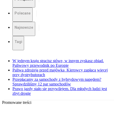
Polecane
Najnowsze
Tagi
W jednym kraju stracisz stówę, w innym zyskasz obiad.
Paliwowy przewodnik po Europie
Paliwa zdrożeją przed majówką. Kierowcy zapłacą więcej
przy dystrybutorach
Przepłacamy za samochody z hybrydowym napędem?
Sprawdziliśmy 12 par samochodów
Prawo jazdy stało się przywilejem. Dla młodych ludzi jest
zbyt drogie
Promowane treści